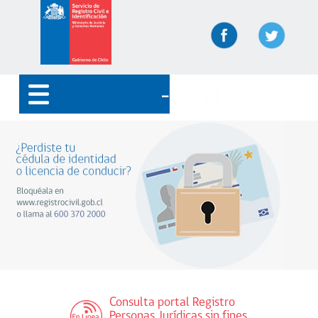
Inicio
Trámites
Servicios en línea
Nuestras Oficinas
Preguntas Frecuentes
Agenda tu ClaveÚnica
Consulta portal Registro
Personas Jurídicas sin fines