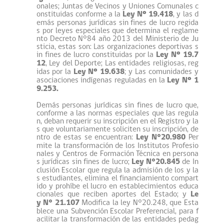
onales; Juntas de Vecinos y Uniones Comunales c
onstituidas conforme a la
Ley Nº 19.418
, y las d
emás personas jurídicas sin fines de lucro regida
s por leyes especiales que determina el reglame
nto Decreto N°84 año 2013 del Ministerio de Ju
sticia, estas son: Las organizaciones deportivas s
in fines de lucro constituidas por la
Ley Nº 19.7
12
, Ley del Deporte; Las entidades religiosas, reg
idas por la
Ley Nº 19.638
; y Las comunidades y
asociaciones indígenas reguladas en la
Ley Nº 1
9.253.
Demás personas jurídicas sin fines de lucro que,
conforme a las normas especiales que las regula
n, deban requerir su inscripción en el Registro y la
s que voluntariamente soliciten su inscripción, de
ntro de estas se encuentran:
Ley N°20.980
Per
mite la transformación de los Institutos Profesio
nales y Centros de Formación Técnica en persona
s jurídicas sin fines de lucro;
Ley N°20.845
de In
clusión Escolar que regula la admisión de los y la
s estudiantes, elimina el financiamiento compart
ido y prohíbe el lucro en establecimientos educa
cionales que reciben aportes del Estado; y
Le
y N° 21.107
Modifica la ley N°20.248, que Esta
blece una Subvención Escolar Preferencial, para f
acilitar la transformación de las entidades pedag