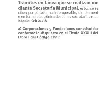
Trámites en Línea que se realizan me
diante Secretaría Municipal
,
estos se re
ciben por plataforma interoperable, directament
e en forma electrónica desde las secretarías mun
icipales
(virtual):
a) Corporaciones y Fundaciones constituidas
conforme lo dispuesto en el Título XXXIII del
Libro I del Código Civil:
Trámite de Inscripción (Constituciones)
Trámite de Reforma de Estatutos
Trámite de Disolución o Extinción
b) Organizaciones Comunitarias Funcionales,
Juntas de Vecinos y Uniones Comunales cons
tituidas conforme a la Ley Nº 19.418:
Trámite de Inscripción (Constituciones)
Trámite de Actualización del Directorio (Renovaci
ón, la organización debe depositar el acta dentro
de 5 días hábiles en la secretaría municipal, y po
drá solicitar el certificado provisorio con duración
de 60 días, luego, la secretaría municipal al cum
plirse los 20 días corridos remite el acta al Regis
tro Civil por plataforma)
Trámite de Modificación del Directorio (renuncia